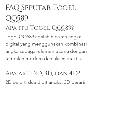
FAQ Seputar Togel 
QQ589
Apa itu Togel QQ589?
Togel QQ589 adalah hiburan angka 
digital yang menggunakan kombinasi 
angka sebagai elemen utama dengan 
tampilan modern dan akses praktis.
Apa arti 2D, 3D, dan 4D?
2D berarti dua digit angka, 3D berarti 
tiga digit angka, dan 4D berarti empat 
digit angka dalam format 
hiburan 
angka digital
.
Apakah Togel QQ589 bisa 
diakses lewat ponsel?
Ya, Togel QQ589 dapat diakses melalui 