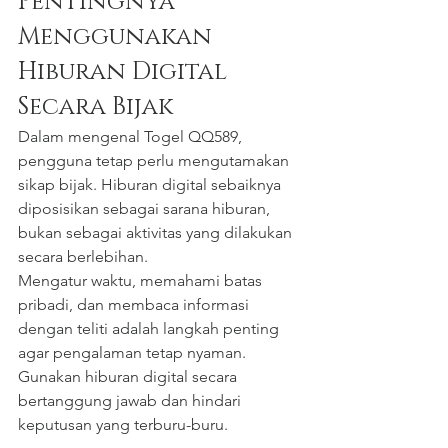
Pentingnya 
Menggunakan 
Hiburan Digital 
Secara Bijak
Dalam mengenal Togel QQ589, 
pengguna tetap perlu mengutamakan 
sikap bijak. Hiburan digital sebaiknya 
diposisikan sebagai sarana hiburan, 
bukan sebagai aktivitas yang dilakukan 
secara berlebihan.
Mengatur waktu, memahami batas 
pribadi, dan membaca informasi 
dengan teliti adalah langkah penting 
agar pengalaman tetap nyaman. 
Gunakan hiburan digital secara 
bertanggung jawab dan hindari 
keputusan yang terburu-buru.