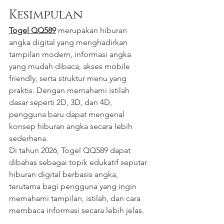
Kesimpulan
Togel QQ589
 merupakan hiburan 
angka digital yang menghadirkan 
tampilan modern, informasi angka 
yang mudah dibaca, akses mobile 
friendly, serta struktur menu yang 
praktis. Dengan memahami istilah 
dasar seperti 2D, 3D, dan 4D, 
pengguna baru dapat mengenal 
konsep hiburan angka secara lebih 
sederhana.
Di tahun 2026, Togel QQ589 dapat 
dibahas sebagai topik edukatif seputar 
hiburan digital berbasis angka, 
terutama bagi pengguna yang ingin 
memahami tampilan, istilah, dan cara 
membaca informasi secara lebih jelas.