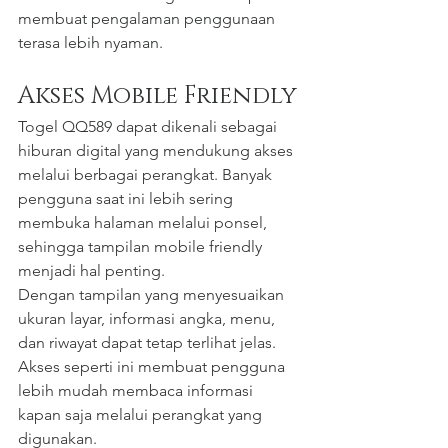
membuat pengalaman penggunaan 
terasa lebih nyaman.
Akses Mobile Friendly
Togel QQ589 dapat dikenali sebagai 
hiburan digital yang mendukung akses 
melalui berbagai perangkat. Banyak 
pengguna saat ini lebih sering 
membuka halaman melalui ponsel, 
sehingga tampilan mobile friendly 
menjadi hal penting.
Dengan tampilan yang menyesuaikan 
ukuran layar, informasi angka, menu, 
dan riwayat dapat tetap terlihat jelas. 
Akses seperti ini membuat pengguna 
lebih mudah membaca informasi 
kapan saja melalui perangkat yang 
digunakan.