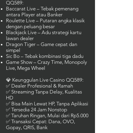
QQ589:
Baccarat Live – Tebak pemenang
antara Player atau Banker
Roulette Live – Putaran angka klasik
dengan peluang besar
Blackjack Live – Adu strategi kartu
lawan dealer
Dragon Tiger – Game cepat dan
simpel
Sic Bo – Tebak kombinasi tiga dadu
Game Show – Crazy Time, Monopoly
Live, Mega Wheel
💎 Keunggulan Live Casino QQ589:
✅ Dealer Profesional & Ramah
✅ Streaming Tanpa Delay, Kualitas
HD
✅ Bisa Main Lewat HP, Tanpa Aplikasi
✅ Tersedia 24 Jam Nonstop
✅ Taruhan Ringan, Mulai dari Rp5.000
✅ Transaksi Cepat: Dana, OVO,
Gopay, QRIS, Bank