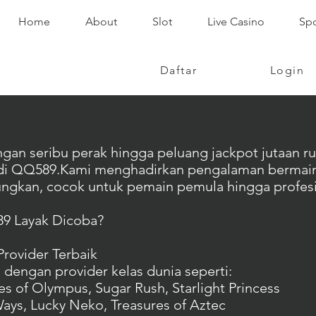
Home
About
Slot
Live Casino
Sp
Daftar
Login
ingan seribu perak hingga peluang jackpot jutaan r
 di QQ589.Kami menghadirkan pengalaman bermain
gkan, cocok untuk pemain pemula hingga profesi
89 Layak Dicoba?
Provider Terbaik
dengan provider kelas dunia seperti:
es of Olympus, Sugar Rush, Starlight Princess
ays, Lucky Neko, Treasures of Aztec