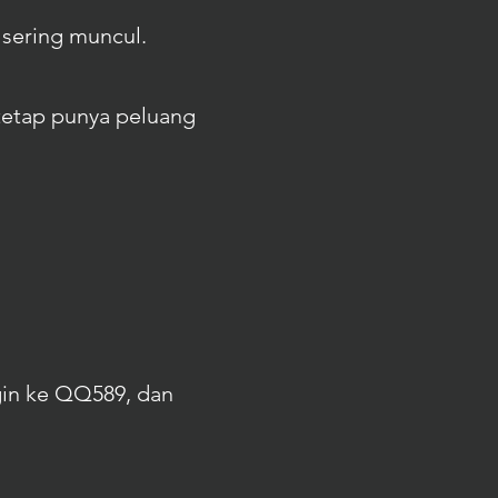
 sering muncul.
tetap punya peluang
ogin ke QQ589, dan