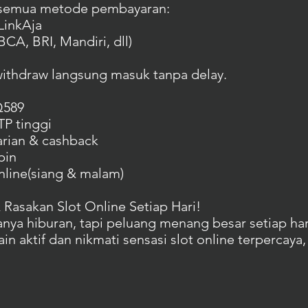
emua metode pembayaran:
LinkAja
BCA, BRI, Mandiri, dll)
withdraw langsung masuk tanpa delay.
Q589
TP tinggi
rian & cashb
ack
pin
nline(siang & malam)
 Rasakan Slot Online Setiap Hari!
nya hiburan, tapi peluang menang besar setiap ha
n aktif dan nikmati sensasi slot online terpercaya,