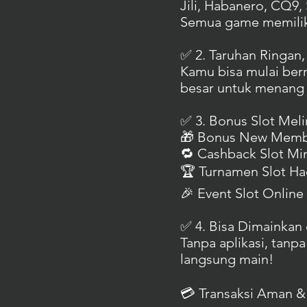
Jili, Habanero, CQ9,
Semua game memiliki 
✅ 2. Taruhan Ringan
Kamu bisa mulai ber
besar untuk menang 
✅ 3. Bonus Slot Mel
🎁 Bonus New Memb
🔁 Cashback Slot M
🏆 Turnamen Slot Ha
🎉 Event Slot Online
✅ 4. Bisa Dimainkan 
Tanpa aplikasi, tanp
langsung main!
💳 Transaksi Aman &