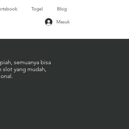
ortsbook
Togel
Blog
Masuk
upiah, semuanya bisa
 slot yang mudah,
onal.