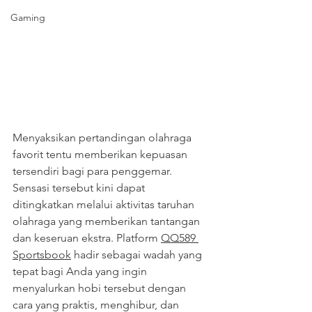
Gaming
Menyaksikan pertandingan olahraga 
favorit tentu memberikan kepuasan 
tersendiri bagi para penggemar. 
Sensasi tersebut kini dapat 
ditingkatkan melalui aktivitas taruhan 
olahraga yang memberikan tantangan 
dan keseruan ekstra. Platform 
QQ589 
Sportsbook
 hadir sebagai wadah yang 
tepat bagi Anda yang ingin 
menyalurkan hobi tersebut dengan 
cara yang praktis, menghibur, dan 