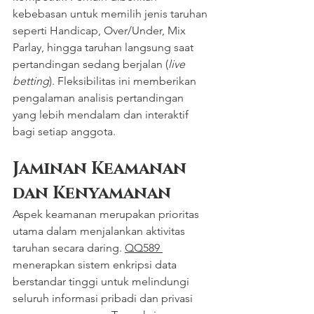
kebebasan untuk memilih jenis taruhan 
seperti Handicap, Over/Under, Mix 
Parlay, hingga taruhan langsung saat 
pertandingan sedang berjalan (
live 
betting
). Fleksibilitas ini memberikan 
pengalaman analisis pertandingan 
yang lebih mendalam dan interaktif 
bagi setiap anggota.
Jaminan Keamanan 
dan Kenyamanan
Aspek keamanan merupakan prioritas 
utama dalam menjalankan aktivitas 
taruhan secara daring. 
QQ589 
menerapkan sistem enkripsi data 
berstandar tinggi untuk melindungi 
seluruh informasi pribadi dan privasi 