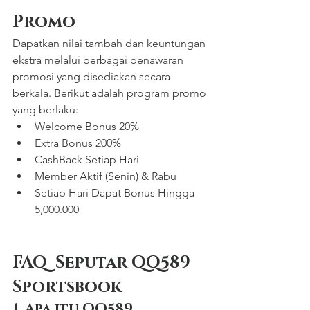
Promo
Dapatkan nilai tambah dan keuntungan 
ekstra melalui berbagai penawaran 
promosi yang disediakan secara 
berkala. Berikut adalah program promo 
yang berlaku:
Welcome Bonus 20%
Extra Bonus 200%
CashBack Setiap Hari
Member Aktif (Senin) & Rabu
Setiap Hari Dapat Bonus Hingga 
5,000.000
FAQ  Seputar QQ589 
Sportsbook
1. Apa itu QQ589 