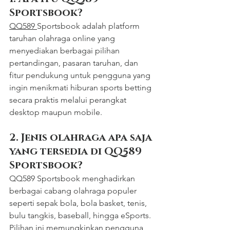
Sportsbook?
QQ589 
Sportsbook adalah platform 
taruhan olahraga online yang 
menyediakan berbagai pilihan 
pertandingan, pasaran taruhan, dan 
fitur pendukung untuk pengguna yang 
ingin menikmati hiburan sports betting 
secara praktis melalui perangkat 
desktop maupun mobile.
2. Jenis olahraga apa saja 
yang tersedia di QQ589 
Sportsbook?
QQ589 Sportsbook menghadirkan 
berbagai cabang olahraga populer 
seperti sepak bola, bola basket, tenis, 
bulu tangkis, baseball, hingga eSports. 
Pilihan ini memungkinkan pengguna 