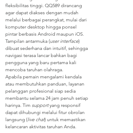
fleksibilitas tinggi. QQ589 dirancang 
agar dapat diakses dengan mudah 
melalui berbagai perangkat, mulai dari 
komputer desktop hingga ponsel 
pintar berbasis Android maupun iOS. 
Tampilan antarmuka (
user interface
) 
dibuat sederhana dan intuitif, sehingga 
navigasi terasa lancar bahkan bagi 
pengguna yang baru pertama kali 
mencoba taruhan olahraga.
Apabila pemain mengalami kendala 
atau membutuhkan panduan, layanan 
pelanggan profesional siap sedia 
membantu selama 24 jam penuh setiap 
harinya. Tim 
support
 yang responsif 
dapat dihubungi melalui fitur obrolan 
langsung (
live chat
) untuk memastikan 
kelancaran aktivitas taruhan Anda.