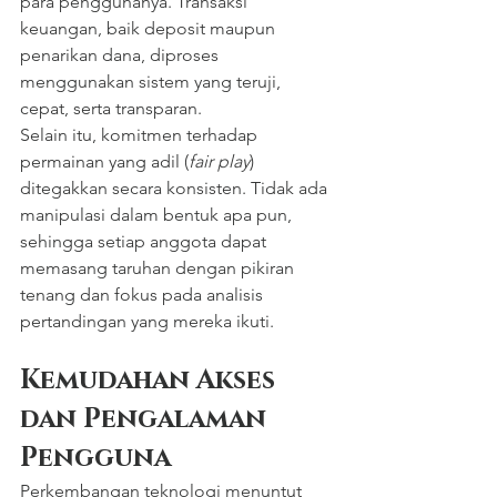
para penggunanya. Transaksi 
keuangan, baik deposit maupun 
penarikan dana, diproses 
menggunakan sistem yang teruji, 
cepat, serta transparan.
Selain itu, komitmen terhadap 
permainan yang adil (
fair play
) 
ditegakkan secara konsisten. Tidak ada 
manipulasi dalam bentuk apa pun, 
sehingga setiap anggota dapat 
memasang taruhan dengan pikiran 
tenang dan fokus pada analisis 
pertandingan yang mereka ikuti.
Kemudahan Akses 
dan Pengalaman 
Pengguna
Perkembangan teknologi menuntut 