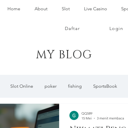
Home
About
Slot
Live Casino
Sp
Daftar
Login
MY BLOG
Slot Online
poker
fishing
SportsBook
QQ589
15 Mei
3 menit membaca