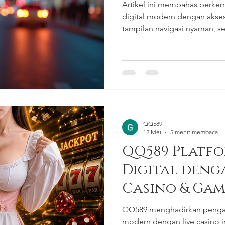
Artikel ini membahas perke
digital modern dengan akses 
tampilan navigasi nyaman, se
digital yang dapat digunaka
QQ589
12 Mei
5 menit membaca
QQ589 Platf
Digital deng
Casino & Gam
Lainnya
QQ589 menghadirkan pengal
modern dengan live casino in