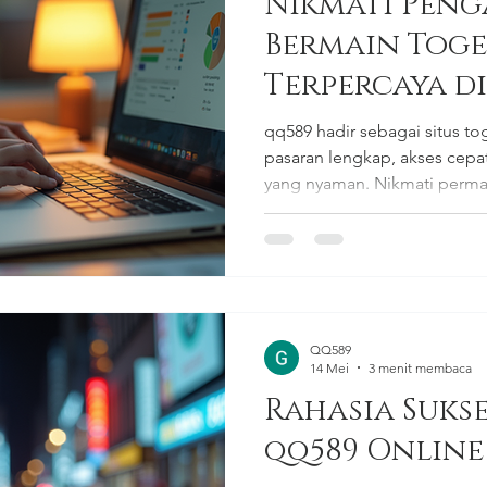
Nikmati Pen
Bermain Toge
Terpercaya di
qq589 hadir sebagai situs to
pasaran lengkap, akses cep
yang nyaman. Nikmati perma
dengan sistem praktis serta 
jam.
QQ589
14 Mei
3 menit membaca
Rahasia Suks
qq589 Online