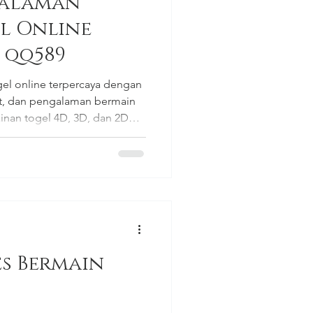
galaman
l Online
 qq589
gel online terpercaya dengan
at, dan pengalaman bermain
inan togel 4D, 3D, dan 2D
layanan profesional selama 24
es Bermain