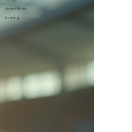
SportsBook
Gaming