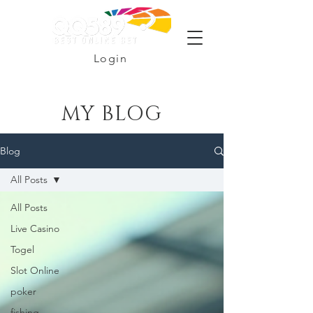
Login
Daftar
MY BLOG
Blog
All Posts
All Posts
Live Casino
Togel
Slot Online
poker
fishing