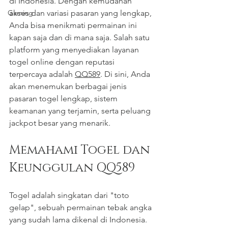
di Indonesia. Dengan kemudahan 
Gaming
akses dan variasi pasaran yang lengkap, 
Anda bisa menikmati permainan ini 
kapan saja dan di mana saja. Salah satu 
platform yang menyediakan layanan 
togel online dengan reputasi 
terpercaya adalah 
QQ589
. Di sini, Anda 
akan menemukan berbagai jenis 
pasaran togel lengkap, sistem 
keamanan yang terjamin, serta peluang 
jackpot besar yang menarik.
Memahami Togel dan 
Keunggulan QQ589
Togel adalah singkatan dari "toto 
gelap", sebuah permainan tebak angka 
yang sudah lama dikenal di Indonesia. 