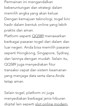
Permainan ini mengandalkan 
keberuntungan dan strategi dalam 
memilih angka yang akan keluar. 
Dengan kemajuan teknologi, togel kini 
hadir dalam bentuk online yang lebih 
praktis dan aman.
Platform seperti 
QQ589
 menawarkan 
berbagai pasaran togel dari dalam dan 
luar negeri. Anda bisa memilih pasaran 
seperti Hongkong, Singapore, Sydney, 
dan lainnya dengan mudah. Selain itu, 
QQ589 juga menyediakan fitur 
transaksi cepat dan sistem keamanan 
yang menjaga data serta dana Anda 
tetap aman.
Selain togel, platform ini juga 
menyediakan berbagai jenis hiburan 
digital lain seperti 
slot online modern
, 