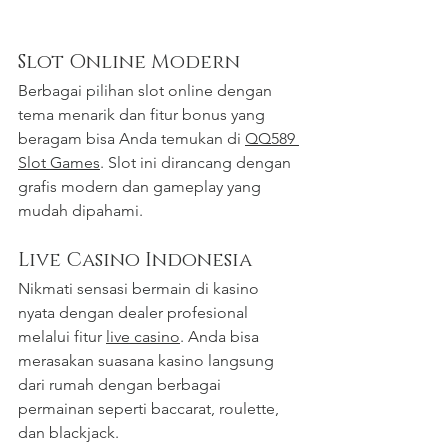
Slot Online Modern
Berbagai pilihan slot online dengan 
tema menarik dan fitur bonus yang 
beragam bisa Anda temukan di 
QQ589 
Slot Games
. Slot ini dirancang dengan 
grafis modern dan gameplay yang 
mudah dipahami.
Live Casino Indonesia
Nikmati sensasi bermain di kasino 
nyata dengan dealer profesional 
melalui fitur 
live casino
. Anda bisa 
merasakan suasana kasino langsung 
dari rumah dengan berbagai 
permainan seperti baccarat, roulette, 
dan blackjack.