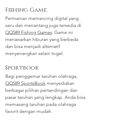
Fishing Game
Permainan memancing digital yang 
seru dan menantang juga tersedia di 
QQ589 Fishing Games
. Game ini 
menawarkan hiburan yang berbeda 
dan bisa menjadi alternatif 
menyenangkan selain togel.
Sportbook
Bagi penggemar taruhan olahraga, 
QQ589 SportsBook
 menyediakan 
berbagai pilihan pertandingan dan 
pasar taruhan yang lengkap. Anda bisa 
memasang taruhan pada olahraga 
favorit dengan mudah.