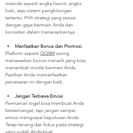
metode seperti angka favorit, angka 
hoki, atau sistem penghitungan 
tertentu. Pilih strategi yang sesuai 
dengan gaya bermain Anda dan 
konsisten dalam menerapkannya.
Manfaatkan Bonus dan Promosi
Platform seperti 
QQ589
 sering 
menawarkan bonus menarik yang bisa 
menambah modal bermain Anda. 
Pastikan Anda memanfaatkan 
penawaran ini dengan baik.
Jangan Terbawa Emosi
Permainan togel bisa membuat Anda 
bersemangat, tapi jangan sampai 
emosi menguasai keputusan Anda. 
Tetap tenang dan fokus pada strategi 
yang sudah Anda buat.