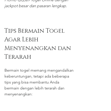
jackpot besar dan pasaran lengkap.
Tips Bermain Togel 
Agar Lebih 
Menyenangkan dan 
Terarah
Bermain togel memang mengandalkan 
keberuntungan, tetapi ada beberapa 
tips yang bisa membantu Anda 
bermain dengan lebih terarah dan 
menyenangkan: