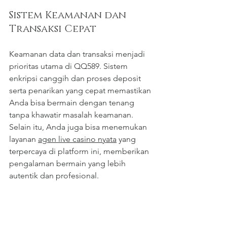
Sistem Keamanan dan 
Transaksi Cepat
Keamanan data dan transaksi menjadi 
prioritas utama di QQ589. Sistem 
enkripsi canggih dan proses deposit 
serta penarikan yang cepat memastikan 
Anda bisa bermain dengan tenang 
tanpa khawatir masalah keamanan.
Selain itu, Anda juga bisa menemukan 
layanan 
agen live casino nyata
 yang 
terpercaya di platform ini, memberikan 
pengalaman bermain yang lebih 
autentik dan profesional.