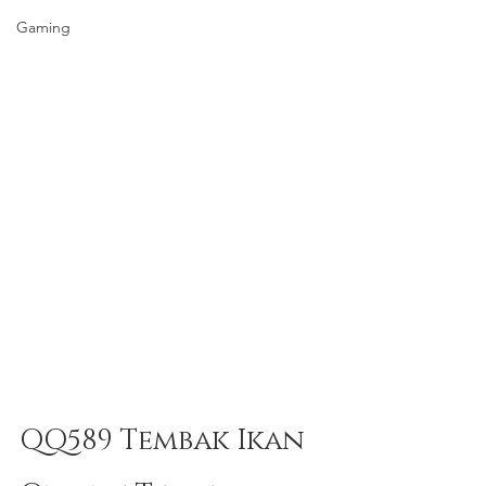
Gaming
QQ589 Tembak Ikan 