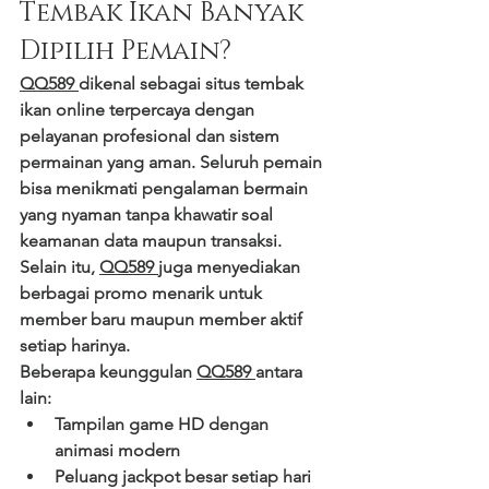
Tembak Ikan Banyak 
Dipilih Pemain?
QQ589 
dikenal sebagai situs tembak 
ikan online terpercaya dengan 
pelayanan profesional dan sistem 
permainan yang aman. Seluruh pemain 
bisa menikmati pengalaman bermain 
yang nyaman tanpa khawatir soal 
keamanan data maupun transaksi. 
Selain itu, 
QQ589 
juga menyediakan 
berbagai promo menarik untuk 
member baru maupun member aktif 
setiap harinya.
Beberapa keunggulan 
QQ589 
antara 
lain:
Tampilan game HD dengan 
animasi modern
Peluang jackpot besar setiap hari