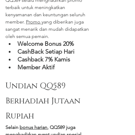
QQ589 selalu menghadirkan promo 
terbaik untuk meningkatkan 
kenyamanan dan keuntungan seluruh 
member. 
Promo 
yang diberikan juga 
sangat menarik dan mudah didapatkan 
oleh semua pemain.
Welcome Bonus 20%
CashBack Setiap Hari
Cashback 7% Kamis
Member Aktif
Undian QQ589 
Berhadiah Jutaan 
Rupiah
Selain 
bonus harian
, QQ589 juga 
menghadirkan event undian spesial 