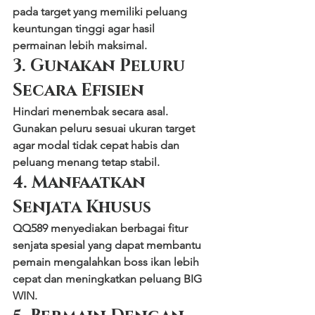
pada target yang memiliki peluang 
keuntungan tinggi agar hasil 
permainan lebih maksimal.
3. Gunakan Peluru 
Secara Efisien
Hindari menembak secara asal. 
Gunakan peluru sesuai ukuran target 
agar modal tidak cepat habis dan 
peluang menang tetap stabil.
4. Manfaatkan 
Senjata Khusus
QQ589 menyediakan berbagai fitur 
senjata spesial yang dapat membantu 
pemain mengalahkan boss ikan lebih 
cepat dan meningkatkan peluang BIG 
WIN.