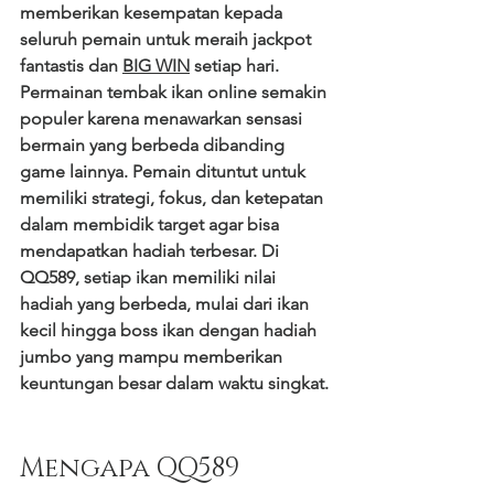
memberikan kesempatan kepada 
seluruh pemain untuk meraih jackpot 
fantastis dan 
BIG WIN
 setiap hari.
Permainan tembak ikan online semakin 
populer karena menawarkan sensasi 
bermain yang berbeda dibanding 
game lainnya. Pemain dituntut untuk 
memiliki strategi, fokus, dan ketepatan 
dalam membidik target agar bisa 
mendapatkan hadiah terbesar. Di 
QQ589, setiap ikan memiliki nilai 
hadiah yang berbeda, mulai dari ikan 
kecil hingga boss ikan dengan hadiah 
jumbo yang mampu memberikan 
keuntungan besar dalam waktu singkat.
Mengapa QQ589 