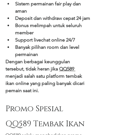
Sistem permainan fair play dan 
aman
Deposit dan withdraw cepat 24 jam
Bonus melimpah untuk seluruh 
member
Support livechat online 24/7
Banyak pilihan room dan level 
permainan
Dengan berbagai keunggulan 
tersebut, tidak heran jika 
QQ589 
menjadi salah satu platform tembak 
ikan online yang paling banyak dicari 
pemain saat ini.
Promo Spesial 
QQ589 Tembak Ikan