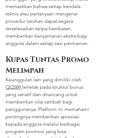
memastikan bahwa setiap kendala 
teknis atau pertanyaan mengenai 
prosedur taruhan dapat segera 
terselesaikan tanpa hambatan, 
memberikan kenyamanan ekstra bagi 
anggota dalam setiap sesi permainan.
Kupas Tuntas Promo 
Melimpah
Keunggulan lain yang dimiliki oleh 
QQ589 
terletak pada struktur bonus 
yang variatif dan dirancang untuk 
memberikan nilai tambah bagi 
penggunanya. Platform ini memahami 
pentingnya memberikan apresiasi 
kepada anggota melalui berbagai 
program promosi yang bisa 