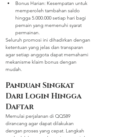
Bonus Harian: Kesempatan untuk 
memperoleh tambahan saldo 
hingga 5.000.000 setiap hari bagi 
pemain yang memenuhi syarat 
permainan.
Seluruh promosi ini dihadirkan dengan 
ketentuan yang jelas dan transparan 
agar setiap anggota dapat memahami 
mekanisme klaim bonus dengan 
mudah.
Panduan Singkat 
Dari Login Hingga 
Daftar
Memulai perjalanan di QQ589 
dirancang agar dapat dilakukan 
dengan proses yang cepat. Langkah 