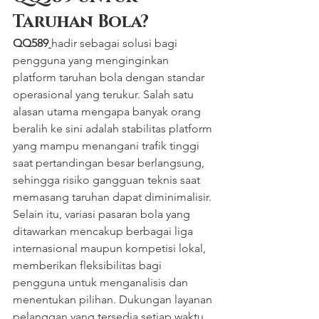
Taruhan Bola?
QQ589
hadir sebagai solusi bagi 
pengguna yang menginginkan 
platform taruhan bola dengan standar 
operasional yang terukur. Salah satu 
alasan utama mengapa banyak orang 
beralih ke sini adalah stabilitas platform 
yang mampu menangani trafik tinggi 
saat pertandingan besar berlangsung, 
sehingga risiko gangguan teknis saat 
memasang taruhan dapat diminimalisir. 
Selain itu, variasi pasaran bola yang 
ditawarkan mencakup berbagai liga 
internasional maupun kompetisi lokal, 
memberikan fleksibilitas bagi 
pengguna untuk menganalisis dan 
menentukan pilihan. Dukungan layanan 
pelanggan yang tersedia setiap waktu 