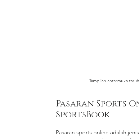
Tampilan antarmuka taruh
Pasaran Sports O
SportsBook
Pasaran sports online adalah jeni