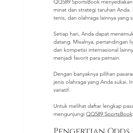
QQ589 SportsBook menyediakan be
minat dan strategi taruhan Anda.
tenis, dan olahraga lainnya yang
Setiap hari, Anda dapat menemu
datang. Misalnya, pertandingan lig
dan kompetisi internasional lainny
menjadi favorit para pemain.
Dengan banyaknya pilihan pasara
jenis olahraga yang Anda sukai. 
variatif.
Untuk melihat daftar lengkap pas
mengunjungi 
QQ589 SportsBook
Pengertian Odds 