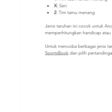
X
: Seri
2
: Tim tamu menang
Jenis taruhan ini cocok untuk An
memperhitungkan handicap atau 
Untuk mencoba berbagai jenis ta
SportsBook
 dan pilih pertanding