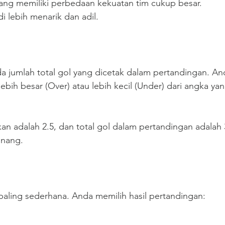
ng memiliki perbedaan kekuatan tim cukup besar. 
 lebih menarik dan adil.
 jumlah total gol yang dicetak dalam pertandingan. An
ebih besar (Over) atau lebih kecil (Under) dari angka yan
kan adalah 2.5, dan total gol dalam pertandingan adalah 
enang.
 paling sederhana. Anda memilih hasil pertandingan: