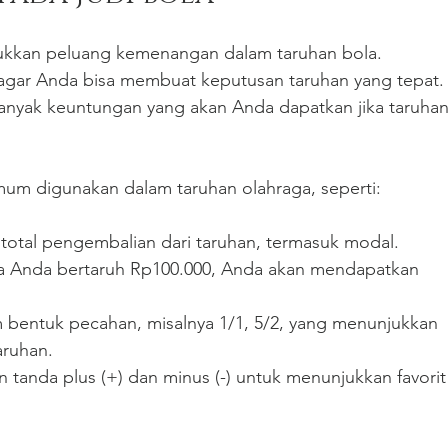
kkan peluang kemenangan dalam taruhan bola. 
gar Anda bisa membuat keputusan taruhan yang tepat.
nyak keuntungan yang akan Anda dapatkan jika taruhan
um digunakan dalam taruhan olahraga, seperti:
total pengembalian dari taruhan, termasuk modal. 
ika Anda bertaruh Rp100.000, Anda akan mendapatkan 
am bentuk pecahan, misalnya 1/1, 5/2, yang menunjukkan 
aruhan.
tanda plus (+) dan minus (-) untuk menunjukkan favorit