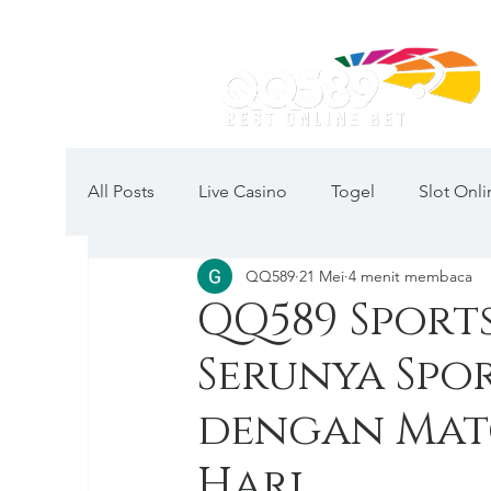
All Posts
Live Casino
Togel
Slot Onli
QQ589
21 Mei
4 menit membaca
QQ589 Sport
Serunya Spo
dengan Matc
Hari