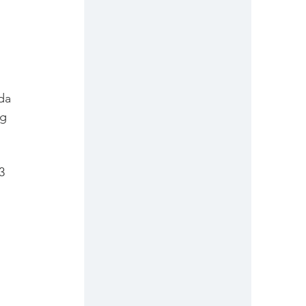
da 
g 
3 