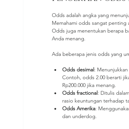
Odds adalah angka yang menunju
Memahami odds sangat penting a
Odds juga menentukan berapa ba
Anda menang.
Ada beberapa jenis odds yang um
Odds desimal
: Menunjukkan 
Contoh, odds 2.00 berarti j
Rp200.000 jika menang.
Odds fractional
: Ditulis dal
rasio keuntungan terhadap t
Odds Amerika
: Menggunakan 
dan underdog.