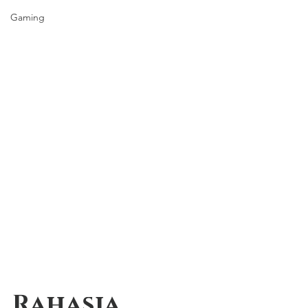
Gaming
Rahasia 