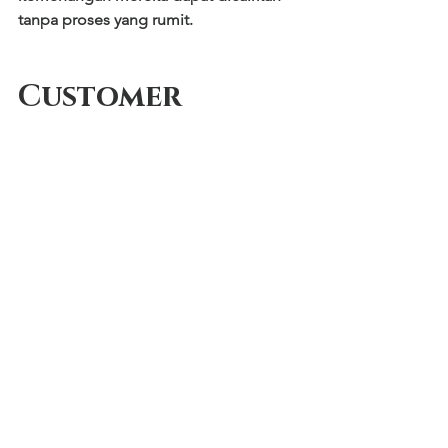
tanpa proses yang rumit.
Customer 
Service Online 
24 Jam Nonstop
Pelayanan customer service menjadi 
salah satu faktor penting dalam 
memilih situs taruhan bola online 
terpercaya. QQ589 menyediakan 
layanan customer service profesional 
yang aktif 24 jam nonstop untuk 
membantu seluruh kebutuhan member.
Jika mengalami kendala saat deposit, 
withdraw, atau bermain taruhan, 
pemain dapat langsung menghubungi 
tim support melalui live chat yang 