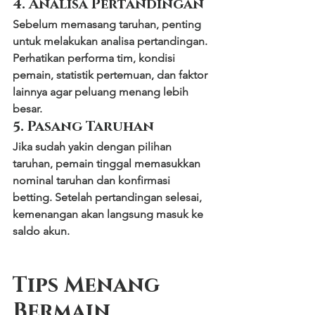
4. Analisa Pertandingan
Sebelum memasang taruhan, penting 
untuk melakukan analisa pertandingan. 
Perhatikan performa tim, kondisi 
pemain, statistik pertemuan, dan faktor 
lainnya agar peluang menang lebih 
besar.
5. Pasang Taruhan
Jika sudah yakin dengan pilihan 
taruhan, pemain tinggal memasukkan 
nominal taruhan dan konfirmasi 
betting. Setelah pertandingan selesai, 
kemenangan akan langsung masuk ke 
saldo akun.
Tips Menang 
Bermain 