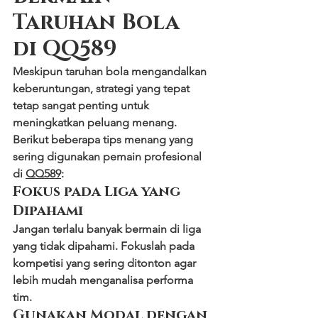
Taruhan Bola 
di QQ589
Meskipun taruhan bola mengandalkan 
keberuntungan, strategi yang tepat 
tetap sangat penting untuk 
meningkatkan peluang menang. 
Berikut beberapa tips menang yang 
sering digunakan pemain profesional 
di 
QQ589
:
Fokus pada Liga yang 
Dipahami
Jangan terlalu banyak bermain di liga 
yang tidak dipahami. Fokuslah pada 
kompetisi yang sering ditonton agar 
lebih mudah menganalisa performa 
tim.
Gunakan Modal dengan 