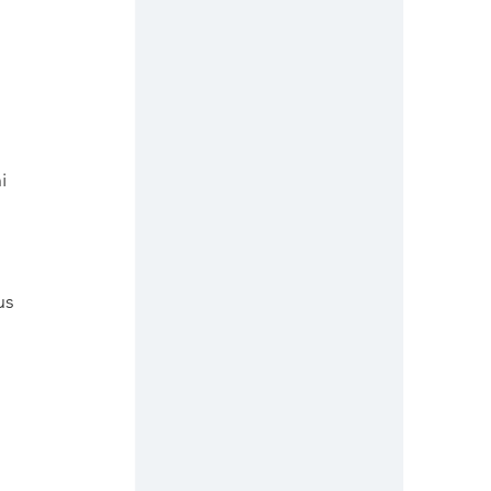
i 
us 