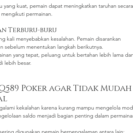
u yang kuat, pemain dapat meningkatkan taruhan secara
k mengikuti permainan.
an Terburu-buru
ing kali menyebabkan kesalahan. Pemain disarankan 
an sebelum menentukan langkah berikutnya.
an yang tepat, peluang untuk bertahan lebih lama dan
lebih besar.
Q589 Poker agar Tidak Mudah
al
galami kekalahan karena kurang mampu mengelola mod
engelolaan saldo menjadi bagian penting dalam permaina
sering digunakan pemain berpengalaman antara lain: