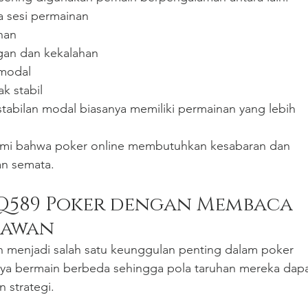
 sesi permainan
han
an dan kekalahan
modal
k stabil
bilan modal biasanya memiliki permainan yang lebih 
hami bahwa poker online membutuhkan kesabaran dan 
an semata.
Q589 Poker dengan Membaca 
Lawan
enjadi salah satu keunggulan penting dalam poker 
gaya bermain berbeda sehingga pola taruhan mereka dapa
 strategi.