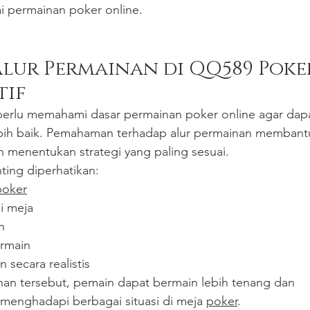
 permainan poker online.
ur Permainan di QQ589 Poke
tif
erlu memahami dasar permainan poker online agar dapa
ih baik. Pemahaman terhadap alur permainan membant
 menentukan strategi yang paling sesuai.
ting diperhatikan:
poker
i meja
n
rmain
secara realistis
n tersebut, pemain dapat bermain lebih tenang dan 
 menghadapi berbagai situasi di meja 
poker
.