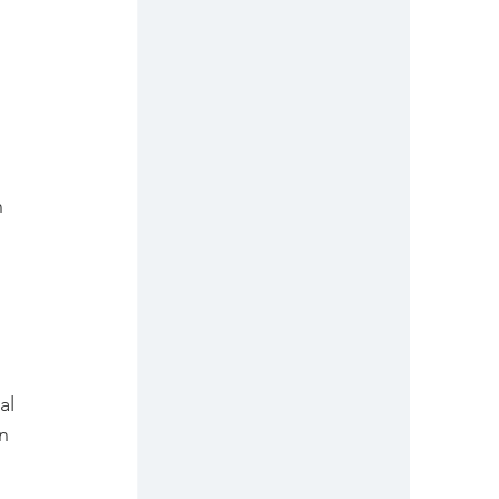
 
 
 
al 
n 