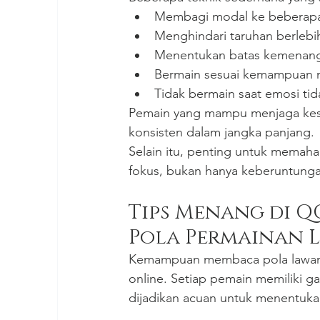
Membagi modal ke beberapa
Menghindari taruhan berlebi
Menentukan batas kemenang
Bermain sesuai kemampuan 
Tidak bermain saat emosi tida
Pemain yang mampu menjaga kesta
konsisten dalam jangka panjang.
Selain itu, penting untuk mema
fokus, bukan hanya keberuntung
Tips Menang di Q
Pola Permainan 
Kemampuan membaca pola lawan m
online. Setiap pemain memiliki 
dijadikan acuan untuk menentukan