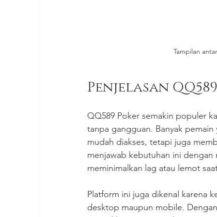
Tampilan anta
Penjelasan QQ589
QQ589 Poker semakin populer ka
tanpa gangguan. Banyak pemain y
mudah diakses, tetapi juga mem
menjawab kebutuhan ini dengan me
meminimalkan lag atau lemot saa
Platform ini juga dikenal karena
desktop maupun mobile. Dengan b