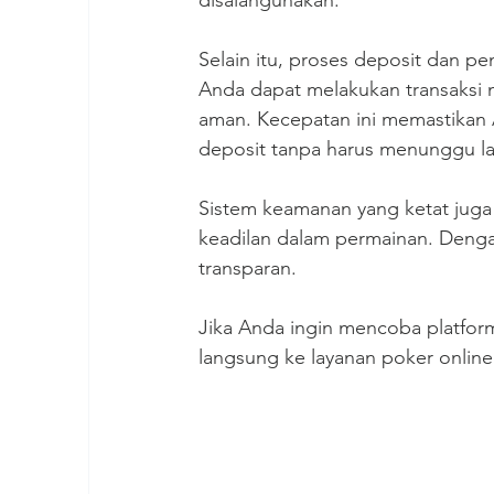
disalahgunakan.
Selain itu, proses deposit dan p
Anda dapat melakukan transaksi 
aman. Kecepatan ini memastikan 
deposit tanpa harus menunggu l
Sistem keamanan yang ketat jug
keadilan dalam permainan. Dengan
transparan.
Jika Anda ingin mencoba platform 
langsung ke layanan poker onlin