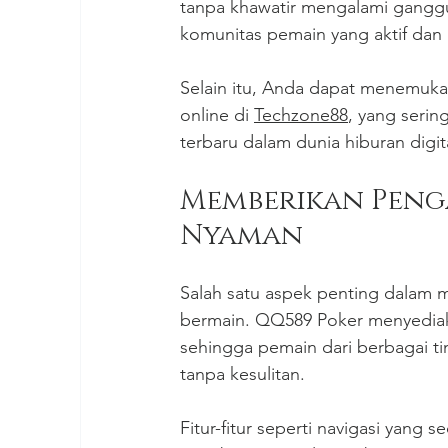
tanpa khawatir mengalami ganggu
komunitas pemain yang aktif dan 
Selain itu, Anda dapat menemuka
online di 
Techzone88
, yang seri
terbaru dalam dunia hiburan digit
Memberikan Peng
Nyaman
Salah satu aspek penting dalam m
bermain. QQ589 Poker menyediak
sehingga pemain dari berbagai t
tanpa kesulitan.
Fitur-fitur seperti navigasi yang 