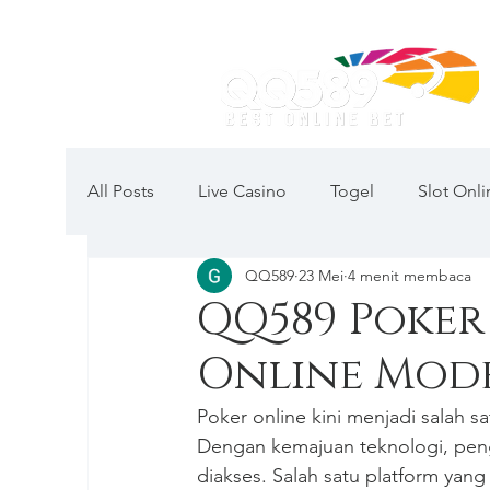
All Posts
Live Casino
Togel
Slot Onli
QQ589
23 Mei
4 menit membaca
QQ589 Poker
Online Mod
Poker online kini menjadi salah sa
Dengan kemajuan teknologi, pe
diakses. Salah satu platform yan