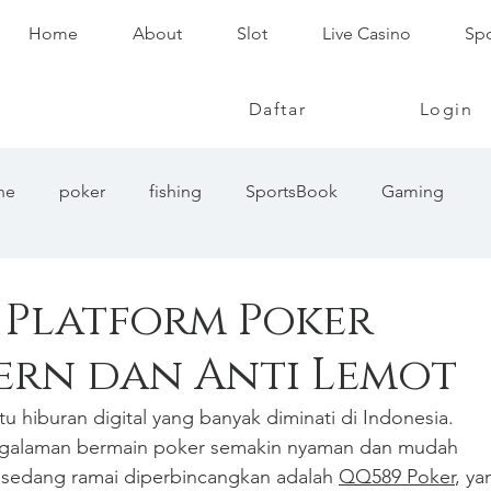
Home
About
Slot
Live Casino
Sp
Daftar
Login
ne
poker
fishing
SportsBook
Gaming
 Platform Poker
ern dan Anti Lemot
tu hiburan digital yang banyak diminati di Indonesia. 
ngalaman bermain poker semakin nyaman dan mudah 
g sedang ramai diperbincangkan adalah 
QQ589 Poker
, ya