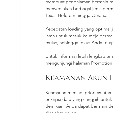
membuat pengalaman bermain men
menyediakan berbagai jenis permai
Texas Hold’em hingga Omaha.
Kecepatan loading yang optimal 
lama untuk masuk ke meja permai
mulus, sehingga fokus Anda tetap
Untuk informasi lebih lengkap te
mengunjungi halaman 
Promotio
Keamanan Akun D
Keamanan menjadi prioritas utam
enkripsi data yang canggih untuk
demikian, Anda dapat bermain de