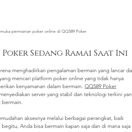
rmuka permainan poker online di QQ589 Poker
 Poker Sedang Ramai Saat Ini
rena menghadirkan pengalaman bermain yang lancar da
ang mencari platform poker online yang tidak hanya 
berikan kenyamanan dalam bermain. 
QQ589 Poker
nyediakan server yang stabil dan teknologi terkini yan
t bermain.
 kemudahan aksesnya melalui berbagai perangkat, baik 
egitu, Anda bisa bermain kapan saja dan di mana saja 