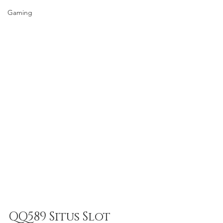
Gaming
QQ589 Situs Slot 