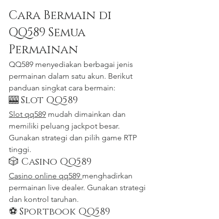
Cara Bermain di 
QQ589 Semua 
Permainan
QQ589 menyediakan berbagai jenis 
permainan dalam satu akun. Berikut 
panduan singkat cara bermain:
🎰 Slot QQ589
Slot qq589
 mudah dimainkan dan 
memiliki peluang jackpot besar. 
Gunakan strategi dan pilih game RTP 
tinggi.
🎲 Casino QQ589
Casino online qq589 
menghadirkan 
permainan live dealer. Gunakan strategi 
dan kontrol taruhan.
⚽ Sportbook QQ589