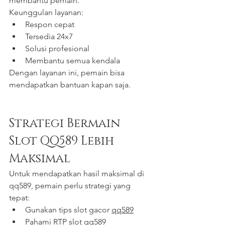
membantu pemain.
Keunggulan layanan:
Respon cepat
Tersedia 24x7
Solusi profesional
Membantu semua kendala
Dengan layanan ini, pemain bisa 
mendapatkan bantuan kapan saja.
Strategi Bermain 
Slot QQ589 Lebih 
Maksimal
Untuk mendapatkan hasil maksimal di 
qq589, pemain perlu strategi yang 
tepat:
Gunakan tips slot gacor 
qq589
Pahami RTP slot qq589