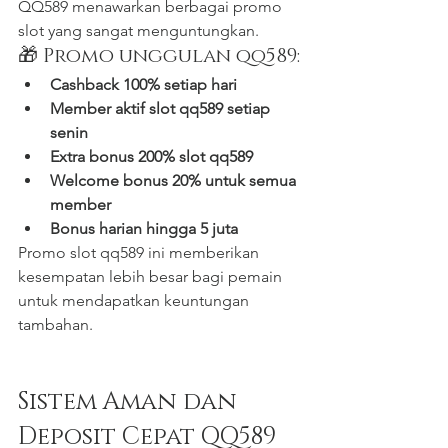
QQ589 menawarkan berbagai promo 
slot yang sangat menguntungkan.
🎁 Promo unggulan qq589:
Cashback 100% setiap hari
Member aktif slot qq589 setiap 
senin
Extra bonus 200% slot qq589
Welcome bonus 20% untuk semua 
member 
Bonus harian hingga 5 juta
Promo slot qq589 ini memberikan 
kesempatan lebih besar bagi pemain 
untuk mendapatkan keuntungan 
tambahan.
Sistem Aman dan 
Deposit Cepat QQ589