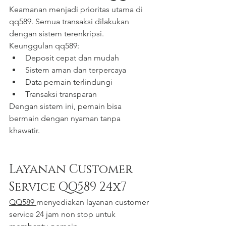
Keamanan menjadi prioritas utama di 
qq589. Semua transaksi dilakukan 
dengan sistem terenkripsi.
Keunggulan qq589:
Deposit cepat dan mudah
Sistem aman dan terpercaya
Data pemain terlindungi
Transaksi transparan
Dengan sistem ini, pemain bisa 
bermain dengan nyaman tanpa 
khawatir.
Layanan Customer 
Service QQ589 24x7
QQ589 
menyediakan layanan customer 
service 24 jam non stop untuk 