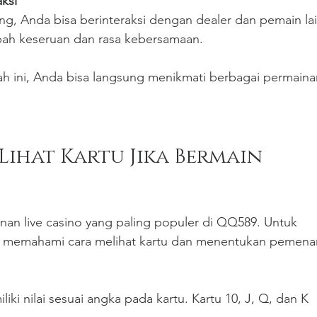
ksi
g, Anda bisa berinteraksi dengan dealer dan pemain lai
mbah keseruan dan rasa kebersamaan.
h ini, Anda bisa langsung menikmati berbagai permaina
ihat Kartu Jika Bermain 
inan live casino yang paling populer di QQ589. Untuk 
u memahami cara melihat kartu dan menentukan pemena