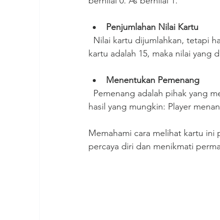
bernilai 0. As bernilai 1.
Penjumlahan Nilai Kartu
  Nilai kartu dijumlahkan, tetapi hanya digit terakhir yang dihitung. Contohnya, jika total nilai 
kartu adalah 15, maka nilai yang d
Menentukan Pemenang
  Pemenang adalah pihak yang memiliki nilai kartu paling dekat dengan angka 9. Ada tiga 
hasil yang mungkin: Player menan
Memahami cara melihat kartu ini
percaya diri dan menikmati perma