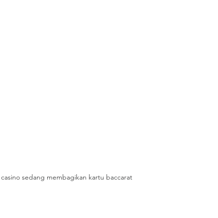
e casino sedang membagikan kartu baccarat