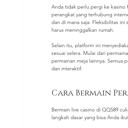
Anda tidak perlu pergi ke kasino
perangkat yang terhubung intern
dan di mana saja. Fleksibilitas in
harus meninggalkan rumah.
Selain itu, platform ini menyediak
sesuai selera. Mulai dari permaina
permainan meja lainnya. Semua p
dan interaktif.
Cara Bermain Per
Bermain live casino di QQ589 cu
langkah dasar yang bisa Anda ikut