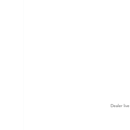
Dealer liv