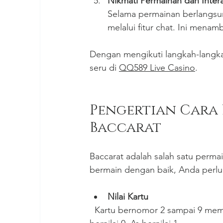
Nikmati Permainan dan Intera
Selama permainan berlangsun
melalui fitur chat. Ini mena
Dengan mengikuti langkah-langka
seru di 
QQ589 Live Casino
.
Pengertian Cara L
Baccarat
Baccarat adalah salah satu perma
bermain dengan baik, Anda perl
Nilai Kartu
  Kartu bernomor 2 sampai 9 memiliki nilai sesuai angka pada kartu. Kartu 10, J, Q, dan K 