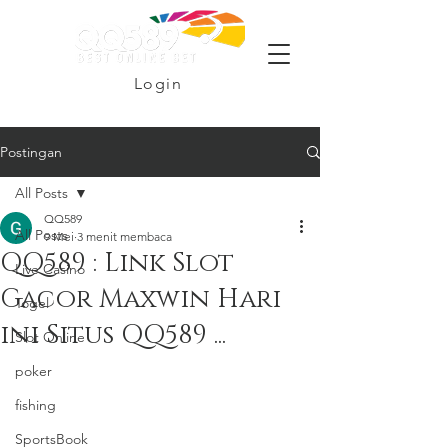
Login
Daftar
Postingan
All Posts
QQ589
All Posts
9 Mei
3 menit membaca
QQ589 : Link Slot
Live Casino
Gacor Maxwin Hari
Togel
ini Situs QQ589 ...
Slot Online
poker
fishing
SportsBook