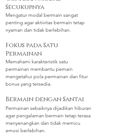
Secukupnya
Mengatur modal bermain sangat 
penting agar aktivitas bermain tetap 
nyaman dan tidak berlebihan.
Fokus pada Satu 
Permainan
Memahami karakteristik satu 
permainan membantu pemain 
mengetahui pola permainan dan fitur 
bonus yang tersedia.
Bermain dengan Santai
Permainan sebaiknya dijadikan hiburan 
agar pengalaman bermain tetap terasa 
menyenangkan dan tidak memicu 
emosi berlebihan.