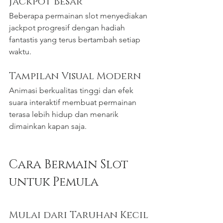
Jackpot Besar
Beberapa permainan slot menyediakan 
jackpot progresif dengan hadiah 
fantastis yang terus bertambah setiap 
waktu.
Tampilan Visual Modern
Animasi berkualitas tinggi dan efek 
suara interaktif membuat permainan 
terasa lebih hidup dan menarik 
dimainkan kapan saja.
Cara Bermain Slot 
untuk Pemula
Mulai dari Taruhan Kecil