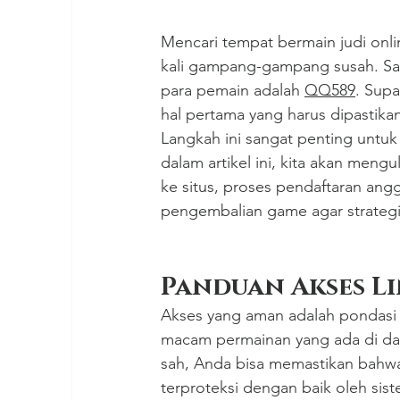
Mencari tempat bermain judi onli
kali gampang-gampang susah. Sal
para pemain adalah 
QQ589
. Supa
hal pertama yang harus dipastik
Langkah ini sangat penting untuk
dalam artikel ini, kita akan men
ke situs, proses pendaftaran ang
pengembalian game agar strategi
Panduan Akses Li
Akses yang aman adalah pondasi 
macam permainan yang ada di dal
sah, Anda bisa memastikan bahwa 
terproteksi dengan baik oleh si