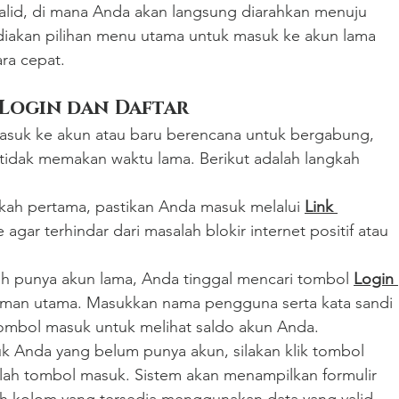
alid, di mana Anda akan langsung diarahkan menuju 
iakan pilihan menu utama untuk masuk ke akun lama 
ra cepat.
Login dan Daftar
asuk ke akun atau baru berencana untuk bergabung, 
tidak memakan waktu lama. Berikut adalah langkah 
kah pertama, pastikan Anda masuk melalui 
Link 
e agar terhindar dari masalah blokir internet positif atau 
ah punya akun lama, Anda tinggal mencari tombol 
Login
aman utama. Masukkan nama pengguna serta kata sandi 
k tombol masuk untuk melihat saldo akun Anda.
uk Anda yang belum punya akun, silakan klik tombol 
elah tombol masuk. Sistem akan menampilkan formulir 
lah kolom yang tersedia menggunakan data yang valid, 