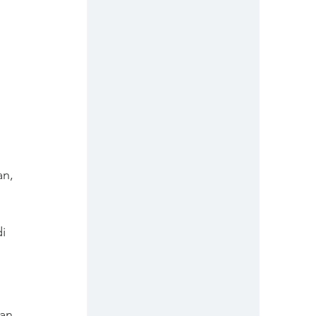
n, 
i 
an 