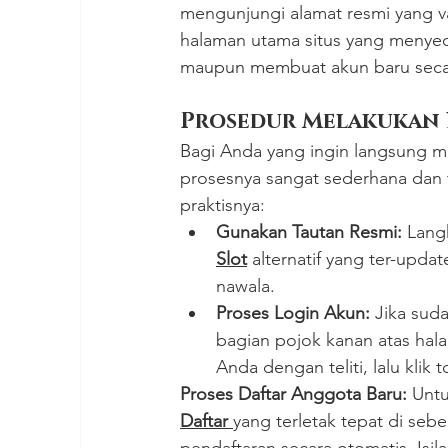
mengunjungi alamat resmi yang v
halaman utama situs yang menyed
maupun membuat akun baru seca
Prosedur Melakukan 
Bagi Anda yang ingin langsung m
prosesnya sangat sederhana dan 
praktisnya:
Gunakan Tautan Resmi:
 Lang
Slot
 alternatif yang ter-updat
nawala.
Proses Login Akun:
 Jika sud
bagian pojok kanan atas hal
Anda dengan teliti, lalu kli
Proses Daftar Anggota Baru:
 Unt
Daftar
yang terletak tepat di seb
pendaftaran secara otomatis. Isi