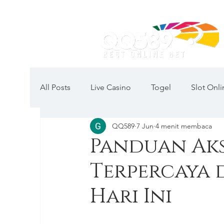
All Posts
Live Casino
Togel
Slot Onli
QQ589
7 Jun
4 menit membaca
Panduan Aks
Terpercaya 
Hari Ini