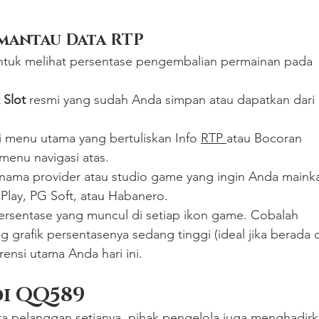
mantau Data RTP
ntuk melihat persentase pengembalian permainan pada 
 Slot
 resmi yang sudah Anda simpan atau dapatkan dari 
i menu utama yang bertuliskan Info 
RTP 
atau Bocoran 
enu navigasi atas.
ih nama provider atau studio game yang ingin Anda mainka
Play, PG Soft, atau Habanero.
persentase yang muncul di setiap ikon game. Cobalah 
 grafik persentasenya sedang tinggi (ideal jika berada d
ensi utama Anda hari ini.
i QQ589
ra pelanggan setianya, pihak pengelola juga menghadirk