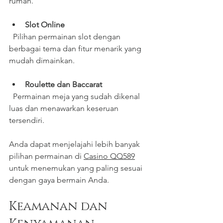
rumah.
Slot Online
  Pilihan permainan slot dengan 
berbagai tema dan fitur menarik yang 
mudah dimainkan.
Roulette dan Baccarat
  Permainan meja yang sudah dikenal 
luas dan menawarkan keseruan 
tersendiri.
Anda dapat menjelajahi lebih banyak 
pilihan permainan di 
Casino QQ589
untuk menemukan yang paling sesuai 
dengan gaya bermain Anda.
Keamanan dan 