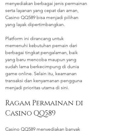
menyediakan berbagai jenis permainan 
serta layanan yang cepat dan aman, 
Casino QQ589 bisa menjadi pilihan 
yang layak dipertimbangkan.
Platform ini dirancang untuk 
memenuhi kebutuhan pemain dari 
berbagai tingkat pengalaman, baik 
yang baru mencoba maupun yang 
sudah lama berkecimpung di dunia 
game online. Selain itu, keamanan 
transaksi dan kenyamanan pengguna 
menjadi prioritas utama di sini.
Ragam Permainan di 
Casino QQ589
Casino QQ589 menyediakan banyak 