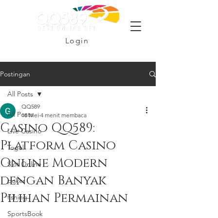
Login
Daftar
Postingan
All Posts
QQ589
All Posts
18 Mei
4 menit membaca
Casino QQ589:
Live Casino
Platform Casino
Togel
Online Modern
Slot Online
dengan Banyak
poker
Pilihan Permainan
fishing
SportsBook