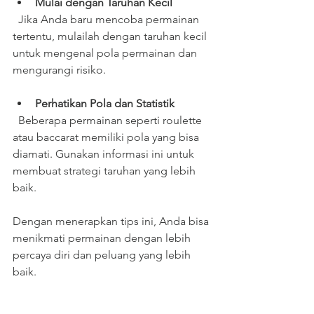
Mulai dengan Taruhan Kecil
  Jika Anda baru mencoba permainan 
tertentu, mulailah dengan taruhan kecil 
untuk mengenal pola permainan dan 
mengurangi risiko.
Perhatikan Pola dan Statistik
  Beberapa permainan seperti roulette 
atau baccarat memiliki pola yang bisa 
diamati. Gunakan informasi ini untuk 
membuat strategi taruhan yang lebih 
baik.
Dengan menerapkan tips ini, Anda bisa 
menikmati permainan dengan lebih 
percaya diri dan peluang yang lebih 
baik.