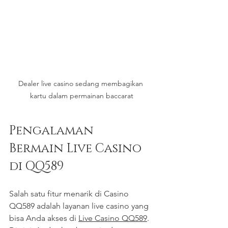
Dealer live casino sedang membagikan 
kartu dalam permainan baccarat
Pengalaman 
Bermain Live Casino 
di QQ589
Salah satu fitur menarik di Casino 
QQ589 adalah layanan live casino yang 
bisa Anda akses di 
Live Casino QQ589
. 