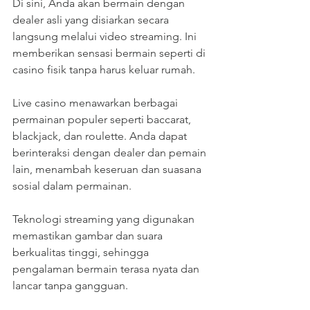
Di sini, Anda akan bermain dengan 
dealer asli yang disiarkan secara 
langsung melalui video streaming. Ini 
memberikan sensasi bermain seperti di 
casino fisik tanpa harus keluar rumah.
Live casino menawarkan berbagai 
permainan populer seperti baccarat, 
blackjack, dan roulette. Anda dapat 
berinteraksi dengan dealer dan pemain 
lain, menambah keseruan dan suasana 
sosial dalam permainan.
Teknologi streaming yang digunakan 
memastikan gambar dan suara 
berkualitas tinggi, sehingga 
pengalaman bermain terasa nyata dan 
lancar tanpa gangguan.